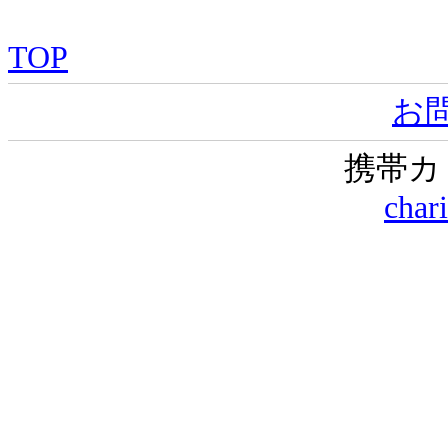
TOP
お
携帯カ
char