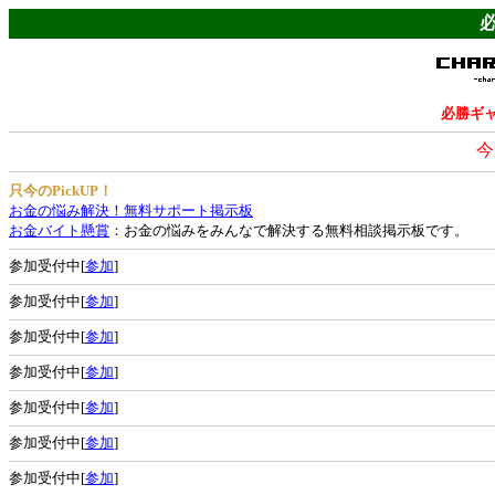
必勝ギ
今
只今のPickUP！
お金の悩み解決！無料サポート掲示板
お金バイト懸賞
：お金の悩みをみんなで解決する無料相談掲示板です。
参加受付中[
参加
]
参加受付中[
参加
]
参加受付中[
参加
]
参加受付中[
参加
]
参加受付中[
参加
]
参加受付中[
参加
]
参加受付中[
参加
]